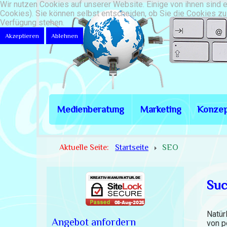
Wir nutzen Cookies auf unserer Website. Einige von ihnen sind 
Cookies). Sie können selbst entscheiden, ob Sie die Cookies zul
Verfügung stehen.
Akzeptieren
Ablehnen
Medienberatung
Marketing
Konzep
Aktuelle Seite:
Startseite
SEO
Suc
Natür
Angebot anfordern
von p