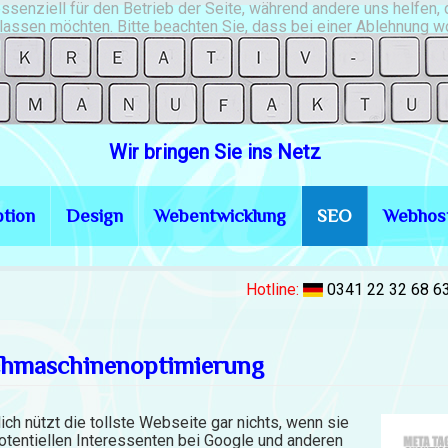
essenziell für den Betrieb der Seite, während andere uns helfen
assen möchten. Bitte beachten Sie, dass bei einer Ablehnung wom
Wir bringen Sie ins Netz
tion
Design
Webentwicklung
SEO
Webhos
Hotline:
0341 22 32 68 6
hmaschinenoptimierung
lich nützt die tollste Webseite gar nichts, wenn sie
otentiellen Interessenten bei Google und anderen