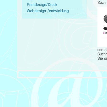
Suchm
Printdesign/Druck
Webdesign-/entwicklung
und d
Suchm
Sie s